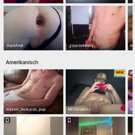
JupaAnal
_yourcuteboy_
bo
Amerikanisch
mason_dick-son_pup
MrCloudzzz
Mo