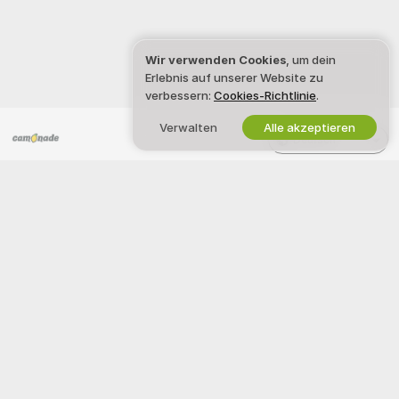
Wir verwenden Cookies
, um dein
Erlebnis auf unserer Website zu
verbessern:
Cookies-Richtlinie
.
Verwalten
Alle akzeptieren
Deutsch
CAMONADE
RECHTLICHES & SICHERHEIT
X
Datenschutzerklärung
AGB
DMCA-Richtlinien
Cookie-Richtlinien
Leitfaden zum Jugendschutz
Hilfe bei Ausbeutung