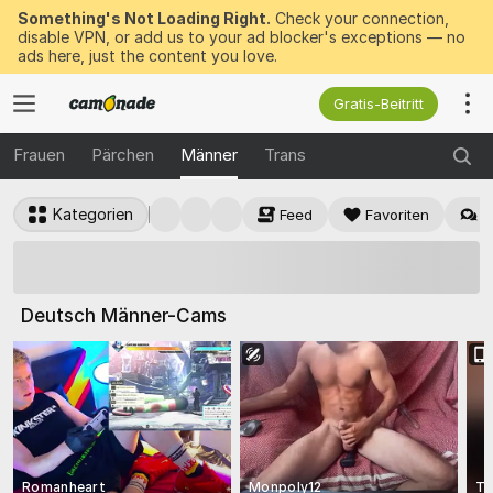
Something's Not Loading Right.
Check your connection,
disable VPN, or add us to your ad blocker's exceptions — no
ads here, just the content you love.
Gratis-Beitritt
Frauen
Pärchen
Männer
Trans
Kategorien
Feed
Favoriten
B
Jetzt
50 KOSTENLOSE
Tokens gewinnen
Deutsch Männer-Cams
Romanheart
Monpoly12
To